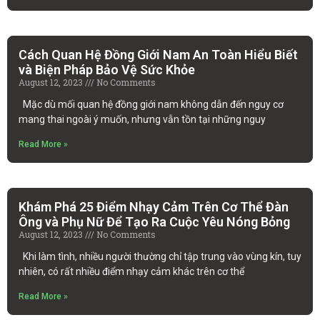
Cách Quan Hệ Đồng Giới Nam An Toàn Hiểu Biết
và Biện Pháp Bảo Vệ Sức Khỏe
August 12, 2023
No Comments
Mặc dù mối quan hệ đồng giới nam không dẫn đến nguy cơ
mang thai ngoài ý muốn, nhưng vẫn tồn tại những nguy
Read More »
Khám Phá 25 Điểm Nhạy Cảm Trên Cơ Thể Đàn
Ông và Phụ Nữ Để Tạo Ra Cuộc Yêu Nóng Bỏng
August 12, 2023
No Comments
Khi làm tình, nhiều người thường chỉ tập trung vào vùng kín, tuy
nhiên, có rất nhiều điểm nhạy cảm khác trên cơ thể
Read More »