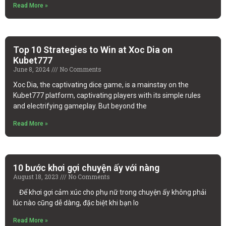
Read More »
Top 10 Strategies to Win at Xoc Dia on
Kubet777
June 8, 2024
No Comments
Xoc Dia, the captivating dice game, is a mainstay on the
Kubet777 platform, captivating players with its simple rules
and electrifying gameplay. But beyond the
Read More »
10 bước khơi gợi chuyện ấy với nàng
August 18, 2023
No Comments
Để khơi gợi cảm xúc cho phụ nữ trong chuyện ấy không phải
lúc nào cũng dễ dàng, đặc biệt khi bạn lo
Read More »