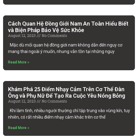
Cách Quan Hệ Đồng Giới Nam An Toàn Hiểu Biết
và Biện Pháp Bảo Vệ Sức Khỏe
August 12, 2023
No Comments
Mặc dù mối quan hệ đồng giới nam không dẫn đến nguy cơ
mang thai ngoài ý muốn, nhưng vẫn tồn tại những nguy
Read More »
Khám Phá 25 Điểm Nhạy Cảm Trên Cơ Thể Đàn
Ông và Phụ Nữ Để Tạo Ra Cuộc Yêu Nóng Bỏng
August 12, 2023
No Comments
Khi làm tình, nhiều người thường chỉ tập trung vào vùng kín, tuy
nhiên, có rất nhiều điểm nhạy cảm khác trên cơ thể
Read More »