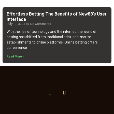
Effortless Betting The Benefits of New88’s User
Interface
July 13, 2023
No Comments
With the rise of technology and the internet, the world of
betting has shifted from traditional brick-and-mortar
establishments to online platforms. Online betting offers
convenience
Read More »