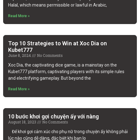
Halal, which means permissible or lawful in Arabic,
Read More »
Top 10 Strategies to Win at Xoc Dia on
Kubet777
June 8, 2024
No Comments
Xoc Dia, the captivating dice game, is a mainstay on the
Kubet777 platform, captivating players with its simple rules
and electrifying gameplay. But beyond the
Read More »
10 bước khơi gợi chuyện ấy với nàng
August 18, 2023
No Comments
Để khơi gợi cảm xúc cho phụ nữ trong chuyện ấy không phải
lúc nào cũng dễ dàng, đặc biệt khi bạn lo