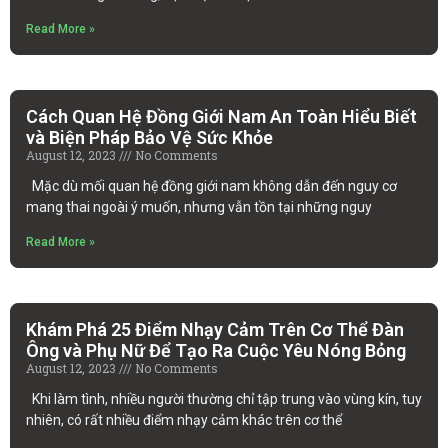
Read More »
Cách Quan Hệ Đồng Giới Nam An Toàn Hiểu Biết
và Biện Pháp Bảo Vệ Sức Khỏe
August 12, 2023
No Comments
Mặc dù mối quan hệ đồng giới nam không dẫn đến nguy cơ
mang thai ngoài ý muốn, nhưng vẫn tồn tại những nguy
Read More »
Khám Phá 25 Điểm Nhạy Cảm Trên Cơ Thể Đàn
Ông và Phụ Nữ Để Tạo Ra Cuộc Yêu Nóng Bỏng
August 12, 2023
No Comments
Khi làm tình, nhiều người thường chỉ tập trung vào vùng kín, tuy
nhiên, có rất nhiều điểm nhạy cảm khác trên cơ thể