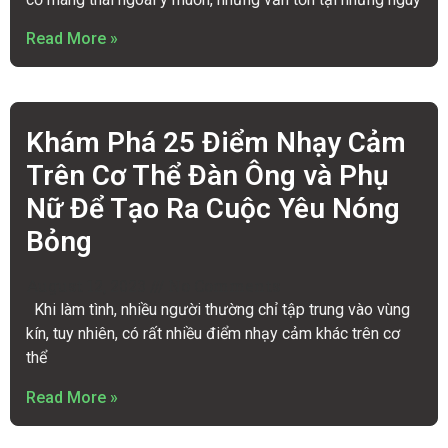
Read More »
Khám Phá 25 Điểm Nhạy Cảm
Trên Cơ Thể Đàn Ông và Phụ
Nữ Để Tạo Ra Cuộc Yêu Nóng
Bỏng
August 12, 2023
No Comments
Khi làm tình, nhiều người thường chỉ tập trung vào vùng
kín, tuy nhiên, có rất nhiều điểm nhạy cảm khác trên cơ
thể
Read More »