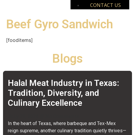
CONTACT US
Beef Gyro Sandwich
[fooditems]
Blogs
Halal Meat Industry in Texas:
Tradition, Diversity, and
Culinary Excellence
July 19, 2024
No Comments
In the heart of Texas, where barbeque and Tex-Mex
reign supreme, another culinary tradition quietly thrives—