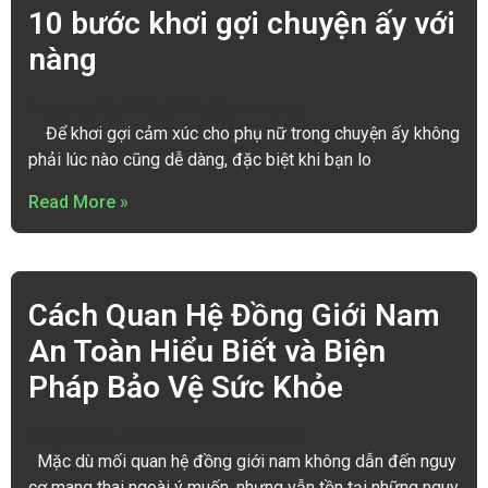
10 bước khơi gợi chuyện ấy với
nàng
August 18, 2023
No Comments
Để khơi gợi cảm xúc cho phụ nữ trong chuyện ấy không
phải lúc nào cũng dễ dàng, đặc biệt khi bạn lo
Read More »
Cách Quan Hệ Đồng Giới Nam
An Toàn Hiểu Biết và Biện
Pháp Bảo Vệ Sức Khỏe
August 12, 2023
No Comments
Mặc dù mối quan hệ đồng giới nam không dẫn đến nguy
cơ mang thai ngoài ý muốn, nhưng vẫn tồn tại những nguy