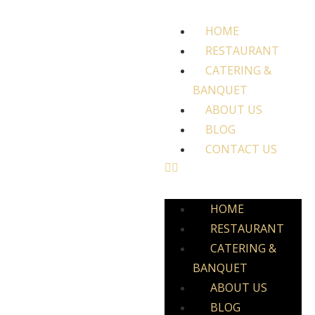
HOME
RESTAURANT
CATERING &
BANQUET
ABOUT US
BLOG
CONTACT US
HOME
RESTAURANT
CATERING &
BANQUET
ABOUT US
BLOG